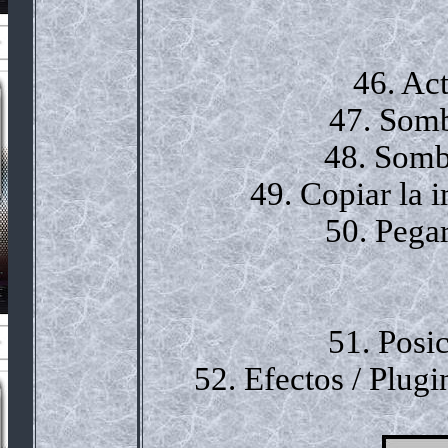
46. Act
47. Somb
48. Somb
49. Copiar la
50. Pega
51. Posi
52. Efectos / Plugi