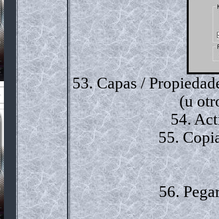
53. Capas / Propiedad
(u otr
54. Act
55. Copia
56. Pega