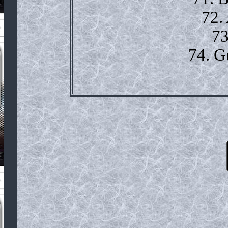
72.
73
74. G