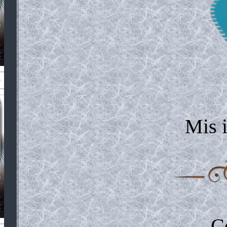
Mis 
C