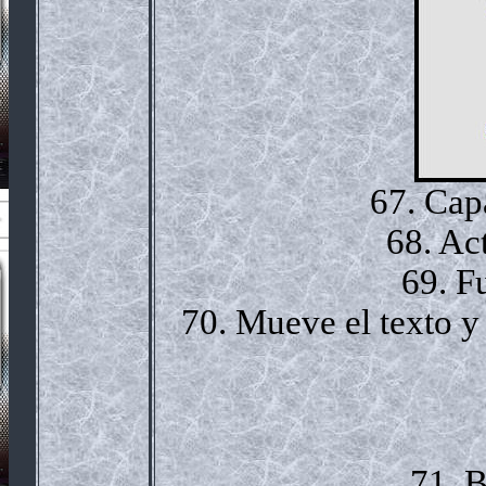
67. Capa
68. Act
69. F
70. Mueve el texto y
71. B