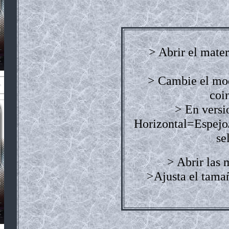
> Abrir el mater
> Cambie el mod
coi
> En versi
Horizontal=Espejo
se
> Abrir las 
>Ajusta el tamañ