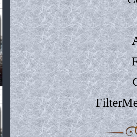
F
FilterM