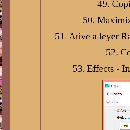
49. Copi
50. Maximiz
51. Ative a leyer R
52. C
53. Effects - I