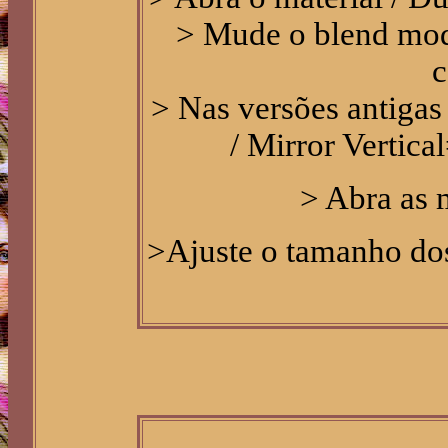
> Mude o blend mod
c
> Nas versões antigas
/ Mirror Vertica
> Abra as 
>Ajuste o tamanho do