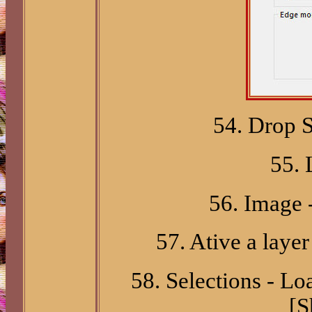
54. Drop S
55. 
56. Image -
57. Ative a laye
58. Selections - Lo
[S