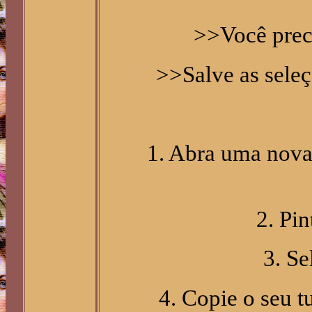
>>Você preci
>>Salve as seleç
1. Abra uma nov
2. Pi
3. Se
4. Copie o seu t