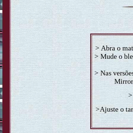
> Abra o mate
> Mude o ble
> Nas versõe
Mirror
>
>Ajuste o ta