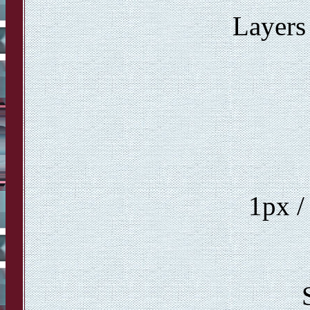
Layers
1px /