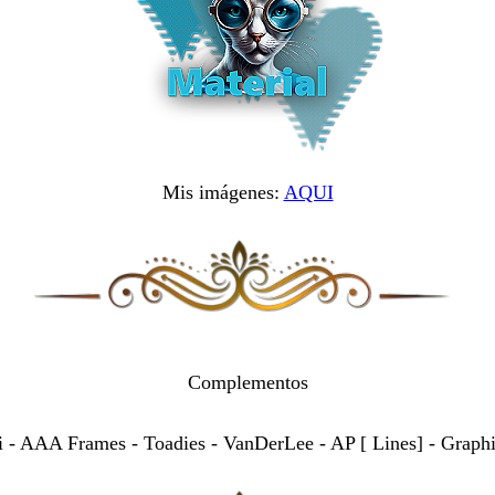
Mis imágenes:
AQUI
Complementos
 - AAA Frames - Toadies - VanDerLee - AP [ Lines] - Graphi